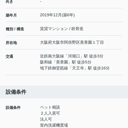
-
向き
2019年12月(築6年)
築年月
賃貸マンション / 鉄骨造
種別 / 構造
大阪府
大阪市阿倍野区
美章園
１丁目
所在地
近鉄南大阪線
「
河堀口
」駅 徒歩3分
交通
阪和線
「
美章園
」駅 徒歩5分
地下鉄御堂筋線
「
天王寺
」駅 徒歩16分
設備条件
ペット相談
設備条件
２人入居可
法人可
室内洗濯機置場