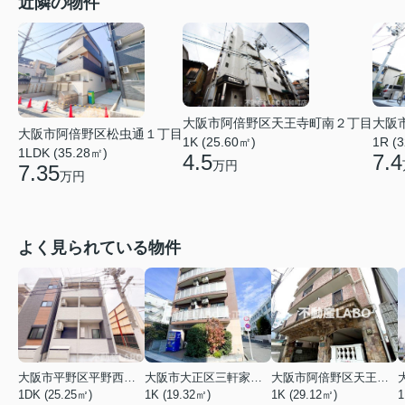
近隣の物件
大阪市阿倍野区天王寺町南２丁目
大阪
大阪市阿倍野区松虫通１丁目
1K (25.60㎡)
1R (
1LDK (35.28㎡)
4.5
7.4
万円
7.35
万円
よく見られている物件
大阪市平野区平野西３丁目
大阪市大正区三軒家東４丁目
大阪市阿倍野区天王寺町南２丁目
1DK (25.25㎡)
1K (19.32㎡)
1K (29.12㎡)
1