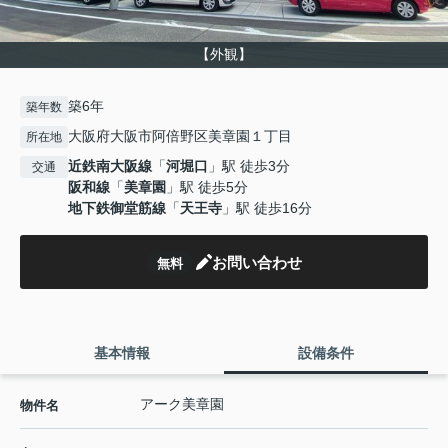
【外観】
築6年
築年数
大阪府大阪市阿倍野区美章園１丁目
所在地
近鉄南大阪線
「
河堀口
」駅 徒歩3分
交通
阪和線
「
美章園
」駅 徒歩5分
地下鉄御堂筋線
「
天王寺
」駅 徒歩16分
お問い合わせ
無料
基本情報
設備条件
アーク美章園
物件名