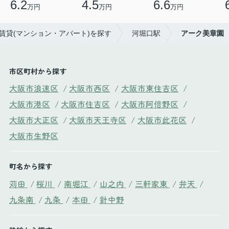
6.2
4.5
6.6
万円
万円
万円
の賃貸(マンション・アパート)を探す
河堀口駅
アーク美章園
市区町村から探す
大阪市浪速区
/
大阪市西区
/
大阪市東住吉区
/
大阪市港区
/
大阪市住吉区
/
大阪市阿倍野区
/
大阪市大正区
/
大阪市天王寺区
/
大阪市此花区
/
大阪市生野区
町名から探す
苅田
/
桜川
/
南堀江
/
山之内
/
三軒家東
/
弁天
/
九条南
/
九条
/
本田
/
針中野