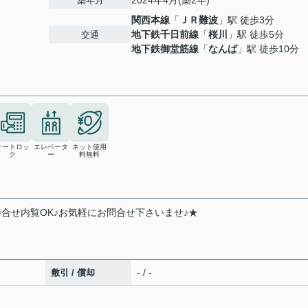
2024年4月(築2年)
築年月
関西本線
「
ＪＲ難波
」駅 徒歩3分
地下鉄千日前線
「
桜川
」駅 徒歩5分
交通
地下鉄御堂筋線
「
なんば
」駅 徒歩10分
オートロッ
エレベータ
ネット使用
ク
ー
料無料
待合せ内覧OK♪お気軽にお問合せ下さいませ♪★
- / -
敷引 / 償却