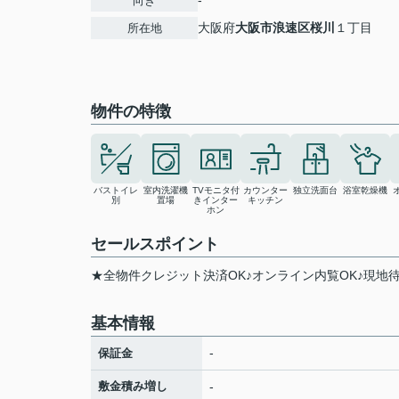
-
向き
大阪府
大阪市浪速区
桜川
１丁目
所在地
物件の特徴
バストイレ
室内洗濯機
TVモニタ付
カウンター
独立洗面台
浴室乾燥機
別
置場
きインター
キッチン
ホン
セールスポイント
★全物件クレジット決済OK♪オンライン内覧OK♪現地
基本情報
-
保証金
敷金積み増し
-