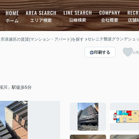
店舗
会社概要
沿線検索
エリア検索
ホーム
セレニテ難波グランデシュ
大阪市浪速区の賃貸(マンション・アパート)を探す
印刷する
お気
桜川」駅徒歩5分