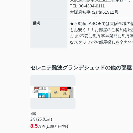
TEL:06-4394-0111
大阪府知事 (2) 第61911号
備考
★不動産LABO★では大阪全域
もお安く！！お部屋のご契約を出
ませ♪不安に思う事や疑問に思う
なスタッフがお部屋探しを全力で
セレニテ難波グランデシュッドの他の部屋
7階
2K (25.81㎡)
8.5
万円(
1.09
万円/坪)