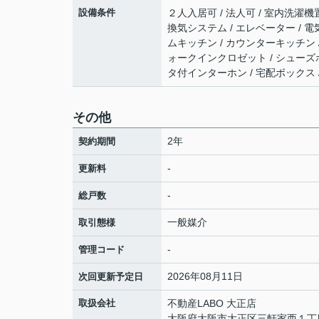
設備条件
２人入居可 / 法人可 / 室内洗濯機置
換気システム / エレベーター / 電
ムキッチン / カウンターキッチン /
ォークインクロゼット / シューズボ
タ付インターホン / 宅配ボックス 
その他
2年
契約期間
-
更新料
-
総戸数
一般媒介
取引態様
-
管理コード
2026年08月11日
次回更新予定日
取扱会社
不動産LABO 大正店
大阪府大阪市大正区三軒家西１丁目