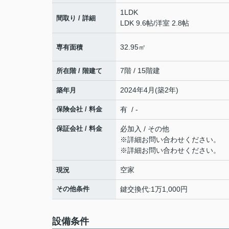
1LDK
間取り / 詳細
LDK 9.6帖
/
洋室 2.8帖
32.95㎡
専有面積
7階 / 15階建
所在階 / 階建て
2024年4月(築2年)
築年月
保険会社 / 料金
有 / -
保証会社 / 料金
必加入 / その他
※詳細お問い合わせください。
※詳細お問い合わせください。
空家
現況
その他条件
鍵交換代:1万1,000円
設備条件