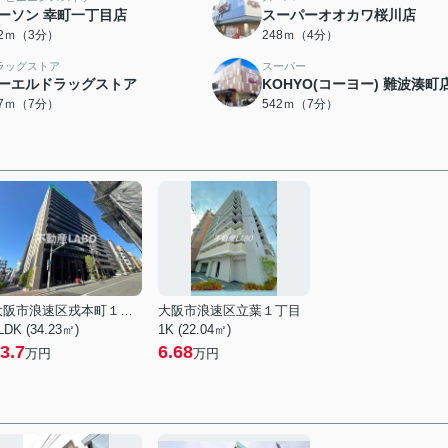
ーソン 幸町一丁目店
スーパーオオカワ桜川店
02ｍ（3分）
248ｍ（4分）
ラッグストア
スーパー
ーエルドラッグストア
KOHYO(コーヨー) 難波湊町
37ｍ（7分）
542ｍ（7分）
大阪市浪速区戎本町１丁目
大阪市浪速区立葉１丁目
LDK (34.23㎡)
1K (22.04㎡)
3.7
6.68
万円
万円