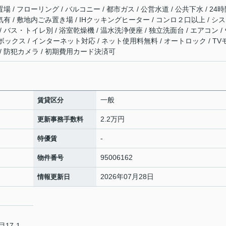
場 / フローリング / バルコニー / 都市ガス / 公営水道 / 公共下水 / 24
気有 / 敷地内ごみ置き場 / IHクッキングヒーター / コンロ２口以上 / シ
 バス・トイレ別 / 浴室乾燥機 / 温水洗浄便座 / 独立洗面台 / エアコン /
ックス / インターネット対応 / ネット使用料無料 / オートロック / TV
/ 防犯カメラ / 初期費用カード決済可
一般
賃貸区分
2.2万円
更新事務手数料
-
特優賃
95006162
物件番号
2026年07月28日
情報更新日
17-1