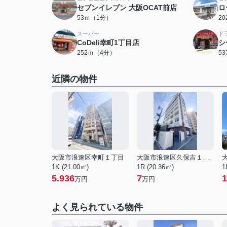
セブンイレブン 大阪OCAT前店
ロ
53ｍ（1分）
2
スーパー
ド
CoDeli幸町1丁目店
シ
252ｍ（4分）
5
近隣の物件
大阪市浪速区幸町１丁目
大阪市浪速区久保吉１丁目
1K (21.00㎡)
1R (20.36㎡)
1
5.936
7
1
万円
万円
よく見られている物件