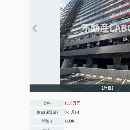
【外観】
11.9
万円
賃料
0ヶ月(-)
敷金(保証金)
1LDK
間取り