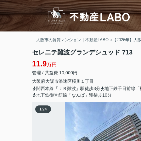
｜大阪市の賃貸マンション｜不動産LABO
【2026年】
セレニテ難波グランデシュッド 713
11.9
万円
管理 / 共益費 10,000円
大阪府
大阪市浪速区
桜川
１丁目
関西本線「ＪＲ難波」駅徒歩3分
地下鉄千日前線「
地下鉄御堂筋線「なんば」駅徒歩10分
1
/
24