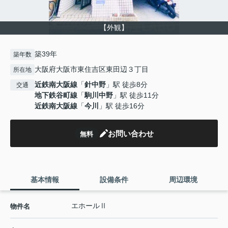
【外観】
築39年
築年数
大阪府大阪市東住吉区東田辺３丁目
所在地
近鉄南大阪線
「
針中野
」駅 徒歩8分
交通
地下鉄谷町線
「
駒川中野
」駅 徒歩11分
近鉄南大阪線
「
今川
」駅 徒歩16分
お問い合わせ
無料
基本情報
設備条件
周辺環境
エホールⅡ
物件名