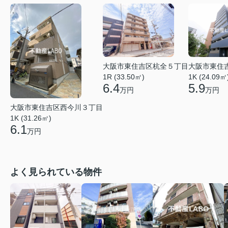
大阪市東住吉区杭全５丁目
大阪市東住
1R (33.50㎡)
1K (24.09㎡
6.4
5.9
万円
万円
大阪市東住吉区西今川３丁目
1K (31.26㎡)
6.1
万円
よく見られている物件