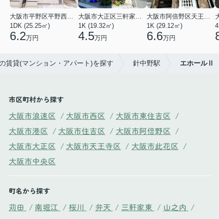
大阪市平野区平野西３丁目
大阪市大正区三軒家東４丁目
大阪市阿倍野区天王寺町南２丁目
1DK (25.25㎡)
1K (19.32㎡)
1K (29.12㎡)
4
6.2
4.5
6.6
万円
万円
万円
区の賃貸(マンション・アパート)を探す
針中野駅
エホールⅡ
市区町村から探す
大阪市浪速区
/
大阪市西区
/
大阪市東住吉区
/
大阪市港区
/
大阪市住吉区
/
大阪市阿倍野区
/
大阪市大正区
/
大阪市天王寺区
/
大阪市此花区
/
大阪市中央区
町名から探す
苅田
/
南堀江
/
桜川
/
弁天
/
三軒家東
/
山之内
/