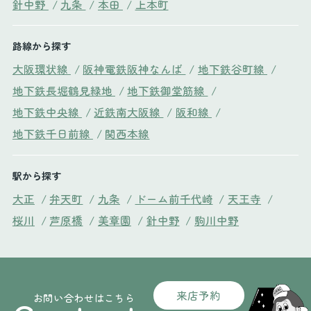
針中野
/
九条
/
本田
/
上本町
路線から探す
大阪環状線
/
阪神電鉄阪神なんば
/
地下鉄谷町線
/
地下鉄長堀鶴見緑地
/
地下鉄御堂筋線
/
地下鉄中央線
/
近鉄南大阪線
/
阪和線
/
地下鉄千日前線
/
関西本線
駅から探す
大正
/
弁天町
/
九条
/
ドーム前千代崎
/
天王寺
/
桜川
/
芦原橋
/
美章園
/
針中野
/
駒川中野
来店予約
お問い合わせはこちら