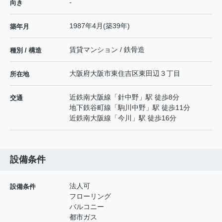
-
向き
1987年4月(築39年)
築年月
賃貸マンション / 鉄骨造
種別 / 構造
大阪府
大阪市東住吉区
東田辺
３丁目
所在地
近鉄南大阪線
「
針中野
」駅 徒歩8分
交通
地下鉄谷町線
「
駒川中野
」駅 徒歩11分
近鉄南大阪線
「
今川
」駅 徒歩16分
設備条件
法人可
設備条件
フローリング
バルコニー
都市ガス