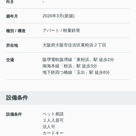
-
向き
2026年3月(新築)
築年月
アパート / 軽量鉄骨
種別 / 構造
大阪府
大阪市住吉区
東粉浜
２丁目
所在地
阪堺電軌阪堺線
「
東粉浜
」駅 徒歩2分
交通
南海本線
「
粉浜
」駅 徒歩3分
地下鉄四つ橋線
「
玉出
」駅 徒歩8分
設備条件
ペット相談
設備条件
２人入居可
法人可
カードキー