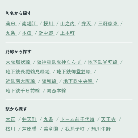
町名から探す
苅田
/
南堀江
/
桜川
/
山之内
/
弁天
/
三軒家東
/
九条
/
本田
/
針中野
/
上本町
路線から探す
大阪環状線
/
阪神電鉄阪神なんば
/
地下鉄谷町線
/
地下鉄長堀鶴見緑地
/
地下鉄御堂筋線
/
近鉄南大阪線
/
阪和線
/
地下鉄中央線
/
地下鉄千日前線
/
関西本線
駅から探す
大正
/
弁天町
/
九条
/
ドーム前千代崎
/
天王寺
/
桜川
/
芦原橋
/
美章園
/
我孫子町
/
駒川中野