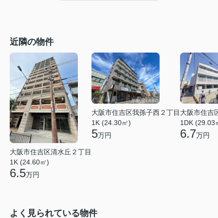
近隣の物件
大阪市住吉区我孫子西２丁目
大阪市住吉
1K (24.30㎡)
1DK (29.03
5
6.7
万円
万円
大阪市住吉区清水丘２丁目
1K (24.60㎡)
6.5
万円
よく見られている物件