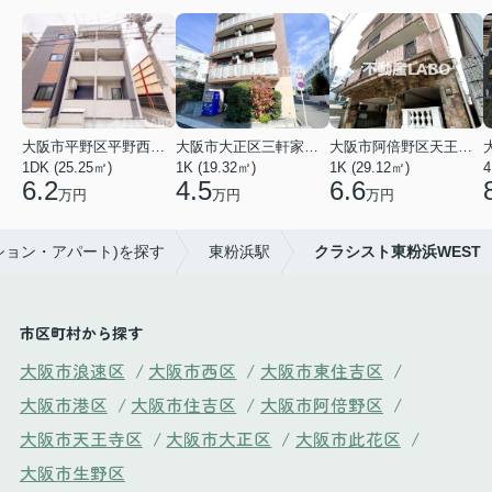
大阪市平野区平野西３丁目
大阪市大正区三軒家東４丁目
大阪市阿倍野区天王寺町南２丁目
1DK (25.25㎡)
1K (19.32㎡)
1K (29.12㎡)
4
6.2
4.5
6.6
万円
万円
万円
ション・アパート)を探す
東粉浜駅
クラシスト東粉浜WEST
市区町村から探す
大阪市浪速区
/
大阪市西区
/
大阪市東住吉区
/
大阪市港区
/
大阪市住吉区
/
大阪市阿倍野区
/
大阪市天王寺区
/
大阪市大正区
/
大阪市此花区
/
大阪市生野区