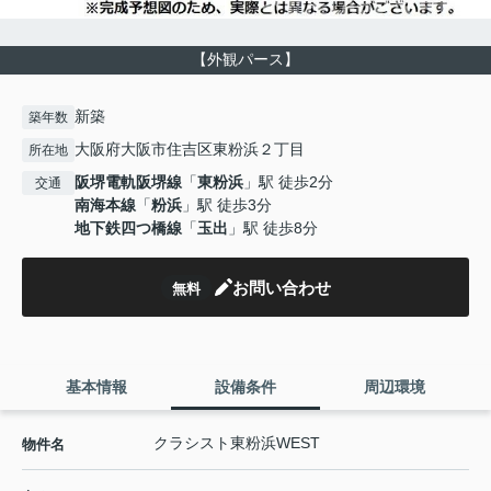
【外観パース】
新築
築年数
大阪府大阪市住吉区東粉浜２丁目
所在地
阪堺電軌阪堺線
「
東粉浜
」駅 徒歩2分
交通
南海本線
「
粉浜
」駅 徒歩3分
地下鉄四つ橋線
「
玉出
」駅 徒歩8分
お問い合わせ
無料
基本情報
設備条件
周辺環境
クラシスト東粉浜WEST
物件名