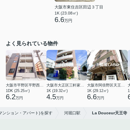
大阪市東住吉区田辺３丁目
1K (23.08㎡)
6.6
万円
よく見られている物件
大阪市平野区平野西３丁目
大阪市大正区三軒家東４丁目
大阪市阿倍野区天王寺町南２丁目
1DK (25.25㎡)
1K (19.32㎡)
1K (29.12㎡)
1
6.2
4.5
6.6
万円
万円
万円
(マンション・アパート)を探す
河堀口駅
La Douceur天王寺