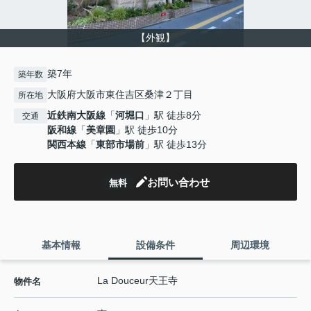
【外観】
築7年
築年数
大阪府大阪市東住吉区桑津２丁目
所在地
近鉄南大阪線
「
河堀口
」駅 徒歩8分
交通
阪和線
「
美章園
」駅 徒歩10分
関西本線
「
東部市場前
」駅 徒歩13分
お問い合わせ
無料
基本情報
設備条件
周辺環境
La Douceur天王寺
物件名