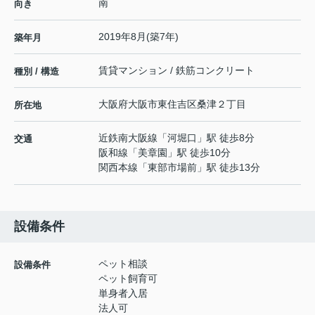
南
向き
2019年8月(築7年)
築年月
賃貸マンション / 鉄筋コンクリート
種別 / 構造
大阪府
大阪市東住吉区
桑津
２丁目
所在地
近鉄南大阪線
「
河堀口
」駅 徒歩8分
交通
阪和線
「
美章園
」駅 徒歩10分
関西本線
「
東部市場前
」駅 徒歩13分
設備条件
ペット相談
設備条件
ペット飼育可
単身者入居
法人可