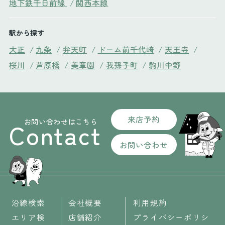
地下鉄千日前線
/
関西本線
駅から探す
大正
/
九条
/
弁天町
/
ドーム前千代崎
/
天王寺
/
桜川
/
芦原橋
/
美章園
/
我孫子町
/
駒川中野
来店予約
お問い合わせはこちら
Contact
お問い合わせ
沿線検索
会社概要
利用規約
エリア検
店舗紹介
プライバシーポリシ